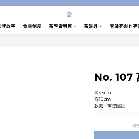
品牌故事
會員制度
茶學資料庫
茶道具
黃健亮創作專
No. 1
高5.5cm
寬10cm
款識：萬豐順記
若