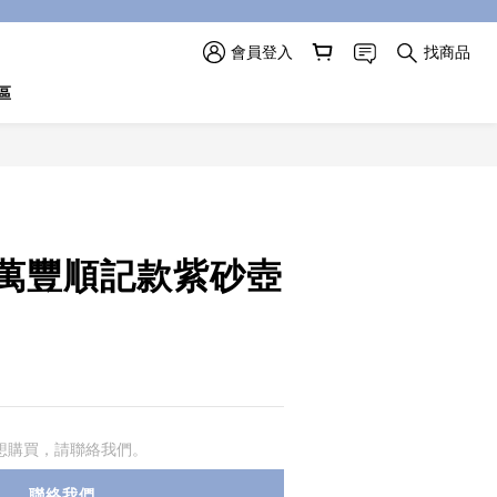
會員登入
找商品
區
07 萬豐順記款紫砂壺
想購買，請聯絡我們。
聯絡我們